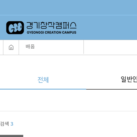
배움
일반
전체
3
검색