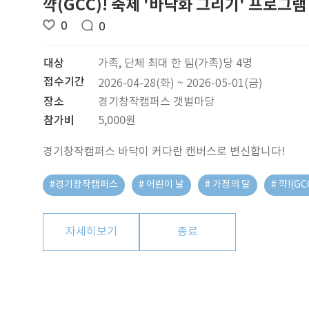
꺅(GCC)! 축제 '바닥화 그리기' 프로그램
0
0
대상
가족, 단체 최대 한 팀(가족)당 4명
접수기간
2026-04-28(화) ~ 2026-05-01(금)
장소
경기창작캠퍼스 갯벌마당
참가비
5,000원
경기창작캠퍼스 바닥이 커다란 캔버스로 변신합니다!
#경기창작캠퍼스
# 어린이 날
# 가정의 달
# 꺅!(G
자세히보기
종료