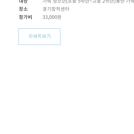
대상
가족 청소년(초등 5학년~고등 2학년)동반 가족
장소
경기창작센터
참가비
33,000원
자세히보기