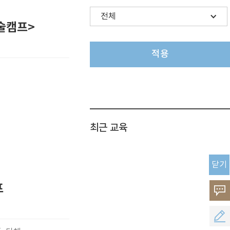
술캠프>
적용
최근 교육
닫기
프
고
객
공