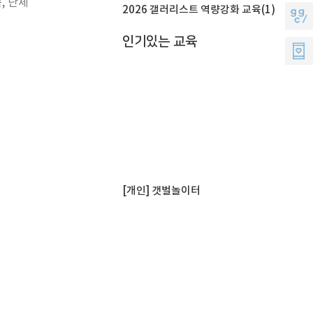
의
, 단체
모
2026 갤러리스트 역량강화 교육(1)
지
소
지
인기있는 교육
지
리
원
씨
멤
버
스
[개인] 갯벌놀이터