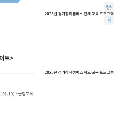
의
모
지
소
2026년 경기창작캠퍼스 단체 교육 프로그램
지
지
리
원
씨
멤
버
나이트>
스
2026년 경기창작캠퍼스 학교 교육 프로그램
1-19) / 글램포레