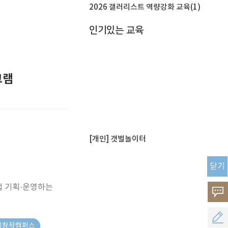
2026 갤러리스트 역량강화 교육(1)
인기있는 교육
그램
[개인] 갯벌놀이터
닫기
 기획·운영하는
고
객
공
경기창작캠퍼스