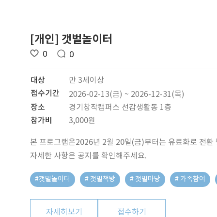
[개인] 갯벌놀이터
0
0
대상
만 3세이상
접수기간
2026-02-13(금) ~ 2026-12-31(목)
장소
경기창작캠퍼스 선감생활동 1층
참가비
3,000원
본 프로그램은2026년 2월 20일(금)부터는 유료화로 전환
자세한 사항은 공지를 확인해주세요.
#갯벌놀이터
# 갯벌책방
# 갯벌마당
# 가족참여
자세히보기
접수하기