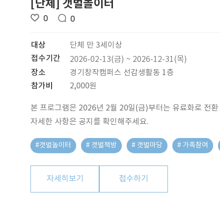
[단체] 갯벌놀이터
0
0
대상
단체 만 3세이상
접수기간
2026-02-13(금) ~ 2026-12-31(목)
장소
경기창작캠퍼스 선감생활동 1층
참가비
2,000원
본 프로그램은 2026년 2월 20일(금)부터는 유료화로 전환
자세한 사항은 공지를 확인해주세요.
#갯벌놀이터
# 갯벌책방
# 갯벌마당
# 가족참여
자세히보기
접수하기