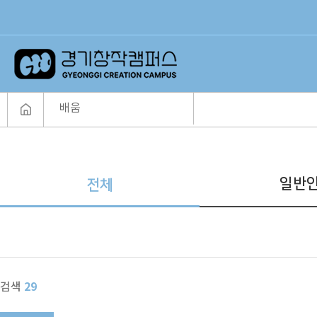
배움
일반
전체
29
검색