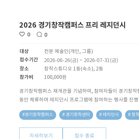
2026 경기창작캠퍼스 프리 레지던시
0
0
대상
전문 예술인(개인, 그룹)
접수기간
2026-06-26(금) ~ 2026-07-31(금)
장소
창작스튜디오 1동(숙소), 2동
참가비
100,000원
경기창작캠퍼스 재개관을 기념하여, 참여자들이 경기창작캠
동안 체류하며 레지던시 프로그램에 참여하는 행사를 진행
#경기창작캠퍼스
# 경기창작센터
# 레지던시
# 창
자세히보기
접수 종료