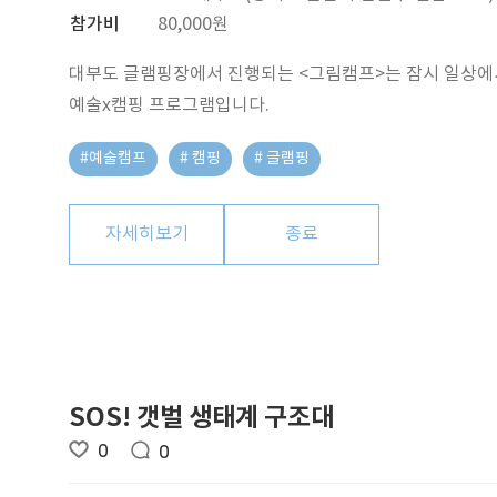
참가비
80,000원
대부도 글램핑장에서 진행되는 <그림캠프>는 잠시 일상에서
예술x캠핑 프로그램입니다.
#예술캠프
# 캠핑
# 글램핑
자세히보기
종료
SOS! 갯벌 생태계 구조대
0
0