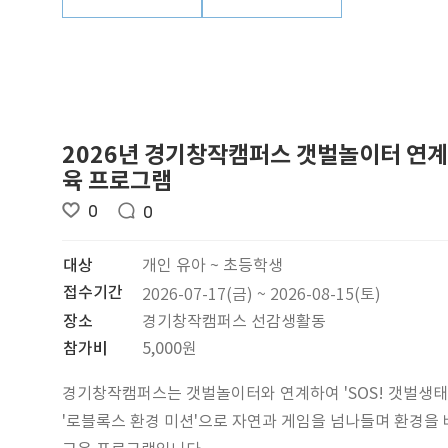
2026년 경기창작캠퍼스 갯벌놀이터 연계
육 프로그램
0
0
대상
개인 유아 ~ 초등학생
접수기간
2026-07-17(금) ~ 2026-08-15(토)
장소
경기창작캠퍼스 선감생활동
참가비
5,000원
경기창작캠퍼스는 갯벌놀이터와 연계하여 'SOS! 갯벌생태
'로블록스 환경 미션'으로 자연과 게임을 넘나들며 환경을