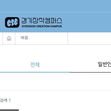
배움
일반
전체
7
검색