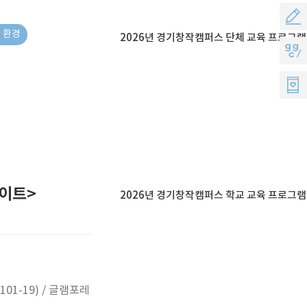
객
공
# 환경
의
2026년 경기창작캠퍼스 단체 교육 프로그램
모
지
소
지
지
리
원
씨
멤
버
스
나이트>
2026년 경기창작캠퍼스 학교 교육 프로그램
1-19) / 글램포레