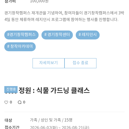
참가비
100,000원
멤
경기창작캠퍼스 재개관을 기념하여, 참여자들이 경기창작캠퍼스에서 3박
버
4일 동안 체류하며 레지던시 프로그램에 참여하는 행사를 진행합니다.
스
#경기창작캠퍼스
# 경기창작센터
# 레지던시
# 창작아카데미
자세히보기
접수 종료
햇빛 정원 : 식물 가드닝 클래스
진행중
0
0
대상
가족 / 성인 및 가족 / 15명
접수기간
2026-06-02(화) ~ 2026-08-21(금)