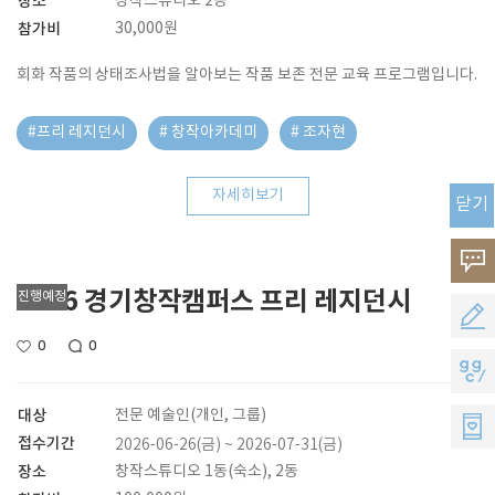
장소
창작스튜디오 2동
참가비
30,000원
회화 작품의 상태조사법을 알아보는 작품 보존 전문 교육 프로그램입니다.
#프리 레지던시
# 창작아카데미
# 조자현
자세히보기
닫기
고
2026 경기창작캠퍼스 프리 레지던시
진행예정
객
공
0
0
의
모
지
소
지
지
대상
전문 예술인(개인, 그룹)
리
접수기간
2026-06-26(금) ~ 2026-07-31(금)
원
씨
장소
창작스튜디오 1동(숙소), 2동