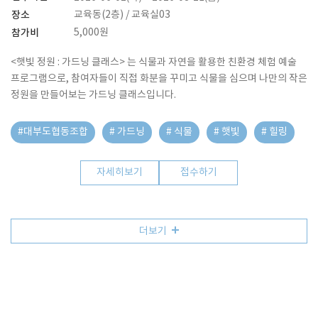
장소
교육동(2층) / 교육실03
참가비
5,000원
<햇빛 정원 : 가드닝 클래스> 는 식물과 자연을 활용한 친환경 체험 예술
프로그램으로, 참여자들이 직접 화분을 꾸미고 식물을 심으며 나만의 작은
정원을 만들어보는 가드닝 클래스입니다.
#대부도협동조합
# 가드닝
# 식물
# 햇빛
# 힐링
자세히보기
접수하기
더보기