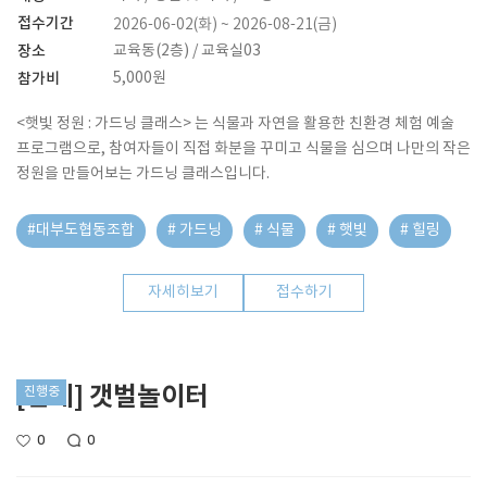
접수기간
2026-06-02(화) ~ 2026-08-21(금)
장소
교육동(2층) / 교육실03
참가비
5,000원
<햇빛 정원 : 가드닝 클래스> 는 식물과 자연을 활용한 친환경 체험 예술
프로그램으로, 참여자들이 직접 화분을 꾸미고 식물을 심으며 나만의 작은
정원을 만들어보는 가드닝 클래스입니다.
#대부도협동조합
# 가드닝
# 식물
# 햇빛
# 힐링
자세히보기
접수하기
[단체] 갯벌놀이터
진행중
0
0