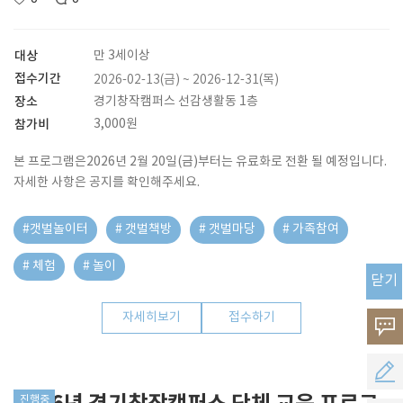
대상
만 3세이상
접수기간
2026-02-13(금) ~ 2026-12-31(목)
장소
경기창작캠퍼스 선감생활동 1층
참가비
3,000원
본 프로그램은2026년 2월 20일(금)부터는 유료화로 전환 될 예정입니다.
자세한 사항은 공지를 확인해주세요.
#갯벌놀이터
# 갯벌책방
# 갯벌마당
# 가족참여
# 체험
# 놀이
닫기
자세히보기
접수하기
고
객
공
의
진행중