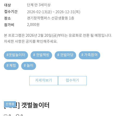
대상
단체 만 3세이상
접수기간
2026-02-13(금) ~ 2026-12-31(목)
장소
경기창작캠퍼스 선감생활동 1층
참가비
2,000원
본 프로그램은 2026년 2월 20일(금)부터는 유료화로 전환 될 예정입니다.
자세한 사항은 공지를 확인해주세요.
#갯벌놀이터
# 갯벌책방
# 갯벌마당
# 가족참여
# 체험
# 놀이
자세히보기
접수하기
[개인] 갯벌놀이터
진행중
0
0