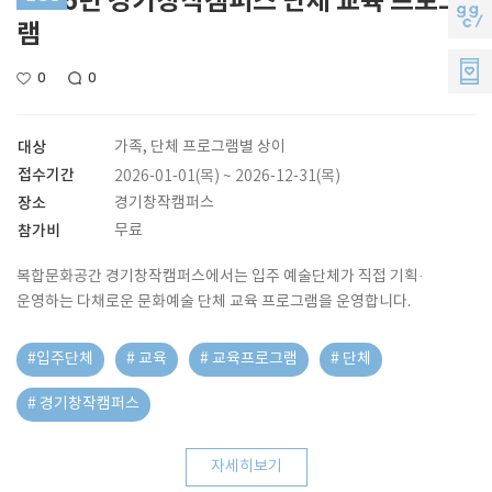
2026년 경기창작캠퍼스 단체 교육 프로그
모
지
램
소
지
지
0
0
리
원
씨
멤
대상
가족, 단체 프로그램별 상이
접수기간
2026-01-01(목) ~ 2026-12-31(목)
버
장소
경기창작캠퍼스
참가비
무료
스
복합문화공간 경기창작캠퍼스에서는 입주 예술단체가 직접 기획·
운영하는 다채로운 문화예술 단체 교육 프로그램을 운영합니다.
#입주단체
# 교육
# 교육프로그램
# 단체
# 경기창작캠퍼스
자세히보기