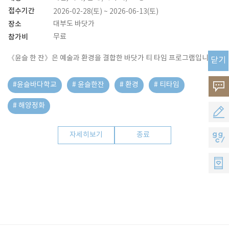
접수기간
2026-02-28(토) ~ 2026-06-13(토)
장소
대부도 바닷가
참가비
무료
《윤슬 한 잔》은 예술과 환경을 결합한 바닷가 티 타임 프로그램입니다.
닫기
#윤슬바다학교
# 윤슬한잔
# 환경
# 티타임
고
# 해양정화
객
공
의
모
자세히보기
종료
지
소
지
지
리
원
씨
멤
버