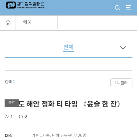
배움
전체
검색
1
필터
대부도 해안 정화 티 타임 《윤슬 한 잔》
종료
1
0
대상
개인, 가족, 단체 / 누구나/ 20명