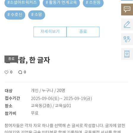
#소셜아트워커즈
# 활동가 연계교육
# 소원등
고
# 수호신
# 소망
객
공
자세히보기
종료
의
모
지
소
지
지
리
한 사람, 한 글자
종료
원
씨
0
0
멤
버
대상
개인 / 누구나 / 20명
스
접수기간
2025-09-06(토) ~ 2025-09-19(금)
장소
교육동(2층) / 교육실01
참가비
무료
참여자들은 각자 자모 하나를 선택해 손 글씨로 작성합니다. 글자에 얽힌
이야기와 기억을 구술 인터뷰로 함께 기록하며, 공동체적 서사를 함께