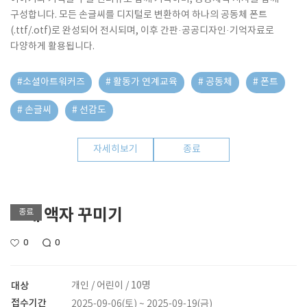
구성합니다. 모든 손글씨를 디지털로 변환하여 하나의 공동체 폰트
(.ttf/.otf)로 완성되어 전시되며, 이후 간판·공공디자인·기억자료로
다양하게 활용됩니다.
#소셜아트워커즈
# 활동가 연계교육
# 공동체
# 폰트
# 손글씨
# 선감도
자세히보기
종료
조개 액자 꾸미기
종료
0
0
대상
개인 / 어린이 / 10명
접수기간
2025-09-06(토) ~ 2025-09-19(금)