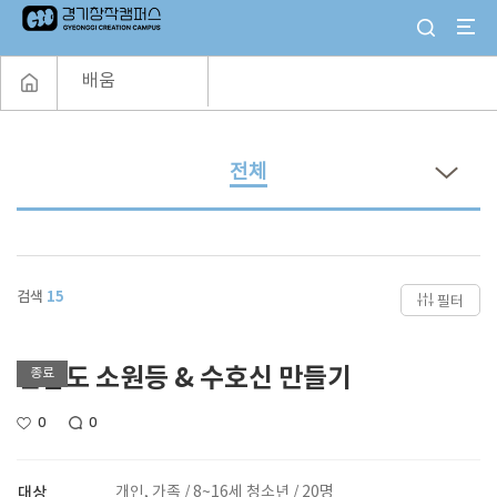
배움
전체
검색
15
필터
선감도 소원등 & 수호신 만들기
종료
0
0
대상
개인, 가족 / 8~16세 청소년 / 20명