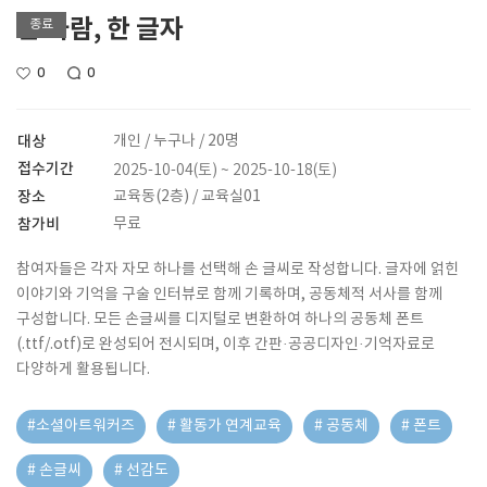
한 사람, 한 글자
종료
0
0
대상
개인 / 누구나 / 20명
접수기간
2025-10-04(토) ~ 2025-10-18(토)
장소
교육동(2층) / 교육실01
참가비
무료
참여자들은 각자 자모 하나를 선택해 손 글씨로 작성합니다. 글자에 얽힌
이야기와 기억을 구술 인터뷰로 함께 기록하며, 공동체적 서사를 함께
구성합니다. 모든 손글씨를 디지털로 변환하여 하나의 공동체 폰트
(.ttf/.otf)로 완성되어 전시되며, 이후 간판·공공디자인·기억자료로
다양하게 활용됩니다.
#소셜아트워커즈
# 활동가 연계교육
# 공동체
# 폰트
# 손글씨
# 선감도