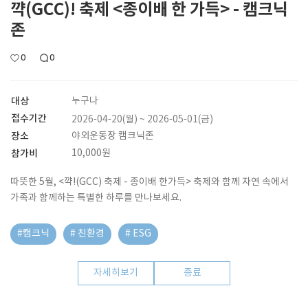
꺅(GCC)! 축제 <종이배 한 가득> - 캠크닉
존
0
0
대상
누구나
접수기간
2026-04-20(월) ~ 2026-05-01(금)
장소
야외운동장 캠크닉존
참가비
10,000원
따뜻한 5월, <꺅!(GCC) 축제 - 종이배 한가득> 축제와 함께 자연 속에서
가족과 함께하는 특별한 하루를 만나보세요.
#캠크닉
# 친환경
# ESG
자세히보기
종료