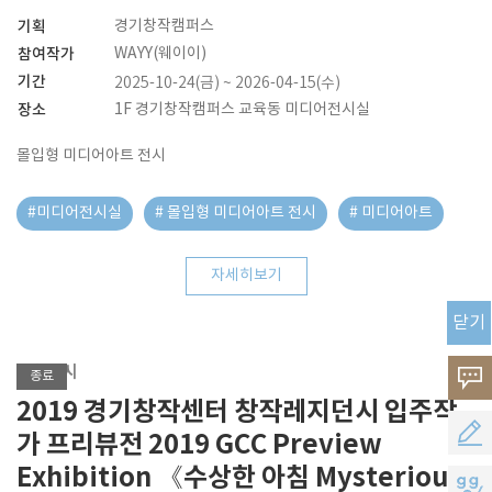
기획
경기창작캠퍼스
참여작가
WAYY(웨이이)
기간
2025-10-24(금) ~ 2026-04-15(수)
장소
1F 경기창작캠퍼스 교육동 미디어전시실
몰입형 미디어아트 전시
#미디어전시실
# 몰입형 미디어아트 전시
# 미디어아트
자세히보기
닫기
기획전시
고
종료
2019 경기창작센터 창작레지던시 입주작
객
공
가 프리뷰전 2019 GCC Preview
의
Exhibition 《수상한 아침 Mysterious
모
지