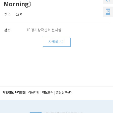
Morning》
소
지
지
리
0
0
원
씨
멤
장소
1F 경기창작센터 전시실
버
자세히보기
스
개인정보 처리방침
이용약관
정보공개
클린신고센터