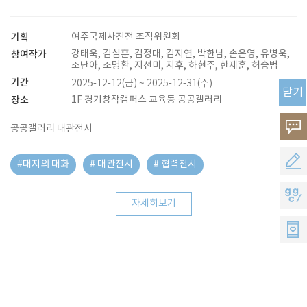
기획
여주국제사진전 조직위원회
참여작가
강태욱, 김심훈, 김정대, 김지연, 박한남, 손은영, 유병욱,
조난아, 조명환, 지선미, 지후, 하현주, 한제훈, 허승범
기간
2025-12-12(금) ~ 2025-12-31(수)
닫기
장소
1F 경기창작캠퍼스 교육동 공공갤러리
고
공공갤러리 대관전시
객
공
#대지의 대화
# 대관전시
# 협력전시
의
모
지
자세히보기
소
지
지
리
원
씨
멤
버