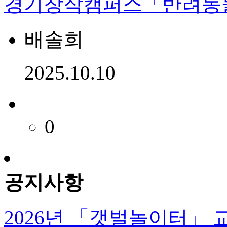
경기창작캠퍼스「반려동물
배솔희
2025.10.10
0
공지사항
2026년 「갯벌놀이터」 