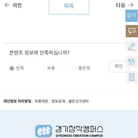
이전
다음
목록
닫기
고
객
공
콘텐츠 정보에 만족하십니까?
의
모
지
확인
소
만족
보통
불만족
지
지
리
원
씨
멤
개인정보 처리방침
이용약관
정보공개
클린신고센터
버
스