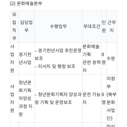
(2) 문화예술본부
모
집
담당업
인
근무
수행업무
우대조건
직
무
원
지
무
사
문화예술
– 경기천년사업 추진운영
업
경기천
기획
0
보조
수원
지
년사업
관련 경력
명
– 리서치 및 행정 보조
원
자
의정
청년문
사
부
화기획
업
– 청년문화기획자 양성과
운전 가능
0
(북부
자양성
지
정 기획 및 운영보조
자
명
문화
과정 지
원
사업
원
단)
안산