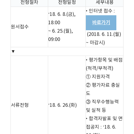
전형절차
전형일정
세부내용
‣ 인터넷 접수 :
‘18. 6. 8.(금),
18:00
바로가기
원서접수
~ 6. 25.(월),
(2018. 6. 11.(월)
09:00
~ 마감시)
▼
‣ 평가항목 및 배점
(적격/부적격)
① 지원자격
② 평가자료 충실
도
③ 직무수행능력
서류전형
‘18. 6. 26.(화)
및 실적 등
‣ 합격자발표 및 면
접공지 : ‘18. 6.