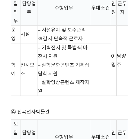
집
담당업
인
근무
수행업무
우대조건
직
무
원
지
무
운
– 시설유지 및 보수관리
시설
–
영
※감시·단속적 근로자
– 기획전시 및 특별·테마
0
남양
전시 지원
명
주
학
전시보
– 실학문화콘텐츠 기획집
–
예
조
담회 지원
– 실학영상콘텐츠 제작지
원
④ 전곡선사박물관
모
집
담당업
인
근무
수행업무
우대조건