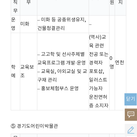
직
무
원
지
무
운
– 미화 등 공중위생유지,
미화
–
영
건물청결관리
(역사)교
육 관련
– 고고학 및 선사주제별
전공 또는
0
연천
교육프로그램 개발·운영
경력자
명
학
교육보
– 교육실, 야외교실 및 교
포토샵,
예
조
구재 관리
일러스트
– 홍보체험부스 운영
가능자
운전면허
닫기
증 소지자
고
⑤ 경기도어린이박물관
객
공