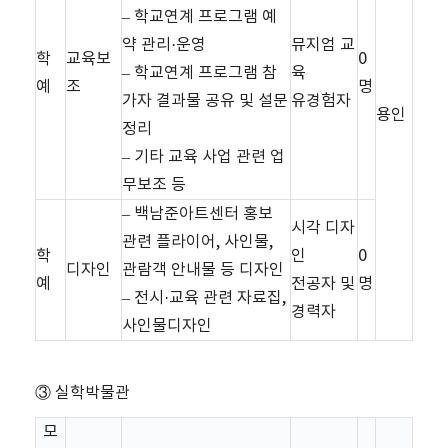
– 학교연계 프로그램 예
약 관리·운영
뮤지엄 교
학
교육보
0
– 학교연계 프로그램 참
육
예
조
명
가자 결과물 공유 및 설문
유경험자
용인
정리
– 기타 교육 사업 관련 업
무보조 등
– 백남준아트센터 홍보
시각 디자
관련 플라이어, 사인물,
학
인
0
디자인
관람객 안내물 등 디자인
예
전공자 및
명
– 전시·교육 관련 자료집,
경력자
사인물디자인
③ 실학박물관
모