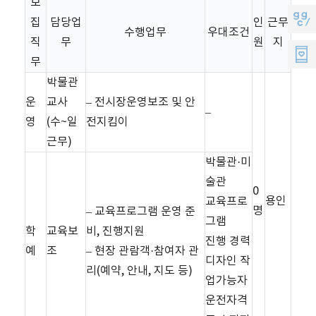
모
의
모
지
집
담당업
인
근무
수행업무
우대조건
소
지
직
무
원
지
지
리
무
원
씨
박물관
운
교사
– 전시장운영보조 및 안
멤
–
영
(수~일
전지킴이
버
근무)
스
박물관·미
술관
0
용인
교육프로
명
– 교육프로그램 운영 준
그램
학
교육보
비, 진행지원
진행 경력
예
조
– 현장 관람객·참여자 관
디자인 작
리(예약, 안내, 지도 등)
업가능자
운전자격