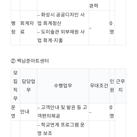
경력
– 화성시 공공디자인 사
행
회계자
업 회계정산
0
–
정
료
– 도미술관 외부재원 사
명
업 회계·지출
② 백남준아트센터
모
집
담당업
인
근무
수행업무
우대조건
직
무
원
지
무
운
– 고객안내 및 발권 등 고
0
안내
–
영
객편의제공
명
– 학교연계 프로그램 운
영 보조