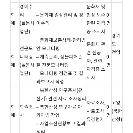
경미수
문화재 및
학
리
– 문화재 일상관리 및 경
현장 보수
0
예
(돌봄사
미수리
관련 자격
명
업단)
증 소지자
경기
– 문화재보존상태·관리방
도
문화재 관
전문모
안 모니터링
전역
련 전공
학
니터링
– 계측관리, 생물피해관
0
자, 관련
예
(돌봄사
찰 전문모니터링
명
자격증 소
업단)
– 모니터링 점검표 및 결
지자
과보고서 작성
– 북한산성 연구총서(유
산기) 관련 자료 조사정리
자료조사,
고양
학
학술조
– 북한산성 연구자료 아
0
사료조사
(북한
예
사
카이빙 작업
명
유경험자
산성)
– 사업추진현황보고 결과
정리