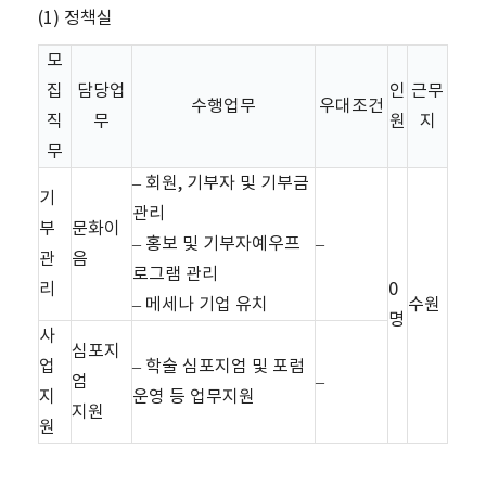
(1) 정책실
모
집
담당업
인
근무
수행업무
우대조건
직
무
원
지
무
– 회원, 기부자 및 기부금
기
관리
부
문화이
– 홍보 및 기부자예우프
–
관
음
로그램 관리
리
0
– 메세나 기업 유치
수원
명
사
심포지
업
– 학술 심포지엄 및 포럼
엄
–
지
운영 등 업무지원
지원
원