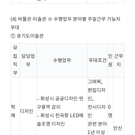
(4) 박물관·미술관 ※ 수행업무 분야별 주말근무 가능자
우대
① 경기도미술관
모
집
담당업
인
근무
수행업무
우대조건
직
무
원
지
무
그래픽,
편집디자
– 화성시 공공디자인 연
인,
학
구용역 감리
전시디자
0
디자인
예
– 화성시 전곡항 LED예
인
명
술조명 디자인
관련 분야
안산
1년 이상