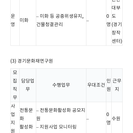
대부
운
– 미화 등 공중위생유지,
0
도
미화
–
영
건물청결관리
명
(경기
창작
센터)
(3) 경기문화재연구원
모
집
담당업
인
근무
수행업무
우대조건
직
무
원
지
무
사
전통문
– 전통문화활성화 공모지
업
0
화
원
–
수원
지
명
활성화
– 지원사업 모니터링
원