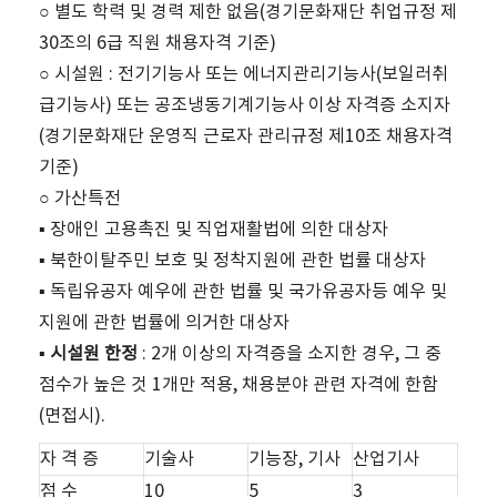
○ 별도 학력 및 경력 제한 없음(경기문화재단 취업규정 제
30조의 6급 직원 채용자격 기준)
○ 시설원 : 전기기능사 또는 에너지관리기능사(보일러취
급기능사) 또는 공조냉동기계기능사 이상 자격증 소지자
(경기문화재단 운영직 근로자 관리규정 제10조 채용자격
기준)
○ 가산특전
▪ 장애인 고용촉진 및 직업재활법에 의한 대상자
▪ 북한이탈주민 보호 및 정착지원에 관한 법률 대상자
▪ 독립유공자 예우에 관한 법률 및 국가유공자등 예우 및
지원에 관한 법률에 의거한 대상자
▪
시설원 한정
: 2개 이상의 자격증을 소지한 경우, 그 중
점수가 높은 것 1개만 적용, 채용분야 관련 자격에 한함
(면접시).
자 격 증
기술사
기능장, 기사
산업기사
점 수
10
5
3