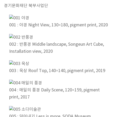
경기문화재단 북부사업단
001 : 야경 Night View, 130×180, pigment print, 2020
002 : 반풍경 Middle landscape, Songeun Art Cube,
Installation view, 2020
003 : 옥상 Roof Top, 140×140, pigment print, 2019
004 : 매일의 풍경 Daily Scene, 120×159, pigment
print, 2017
005 : 덜어내기 Less is more, SODA Museum,