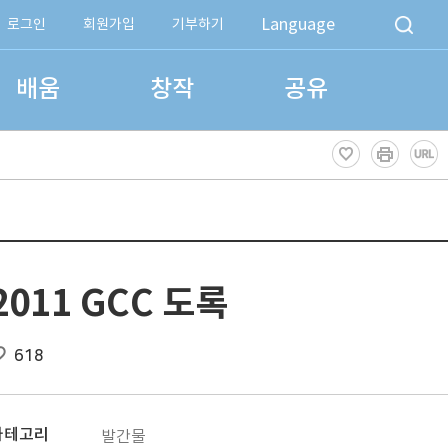
Language
로그인
회원가입
기부하기
배움
창작
공유
2011 GCC 도록
618
카테고리
발간물