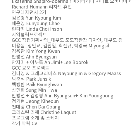
Ekaterina Shapiro-obermair 예카테리나 샤피로 오버마이
Richard Humann 리차드 휴먼
연구레지던시 2기
김윤경 Yun Kyoung Kim
채은영 Eunyoung Chae
린다최 Linda Choi Inson
지역협력프로젝트
GCC 직접기획사업_대부도 포도직판장 디자인, 대부도 김
미용실_정인교, 김원일, 최진규, 박영국 Miyongsil
김용관 Kim Yong Kwan
안병선 Ahn Byungsun
안지미 + 이부록 An Jimi+Lee Boorok
GCC 공모 프로젝트
김나영 & 그레고리마스 Nayoungim & Gregory Maass
박준식 Park Junsik
백병환 Paik Byunghwan
성민화 Sung Min Hwa
안병선 + 김영봉 Ahn Byungsun+ Kim Youngbong
정기현 Jeong Kiheoun
천대광 Chen Dai Goang
크리스틴 라께 Christine Laquet
프로그램 소개 및 스케치
작가 약력 CV