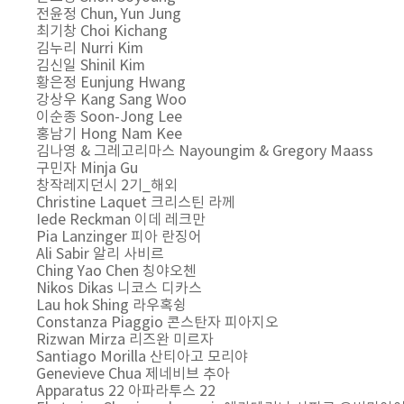
전윤정 Chun, Yun Jung
최기창 Choi Kichang
김누리 Nurri Kim
김신일 Shinil Kim
황은정 Eunjung Hwang
강상우 Kang Sang Woo
이순종 Soon-Jong Lee
홍남기 Hong Nam Kee
김나영 & 그레고리마스 Nayoungim & Gregory Maass
구민자 Minja Gu
창작레지던시 2기_해외
Christine Laquet 크리스틴 라께
Iede Reckman 이데 레크만
Pia Lanzinger 피아 란징어
Ali Sabir 알리 사비르
Ching Yao Chen 칭야오첸
Nikos Dikas 니코스 디카스
Lau hok Shing 라우혹슁
Constanza Piaggio 콘스탄자 피아지오
Rizwan Mirza 리즈완 미르자
Santiago Morilla 산티아고 모리야
Genevieve Chua 제네비브 추아
Apparatus 22 아파라투스 22