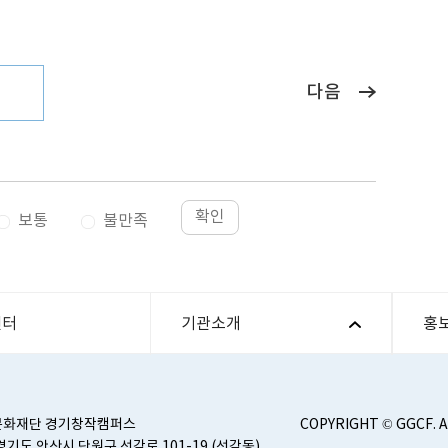
다음
확인
보통
불만족
센터
기관소개
홍
문화재단 경기창작캠퍼스
COPYRIGHT © GGCF. 
) 경기도 안산시 단원구 선감로 101-19 (선감동)