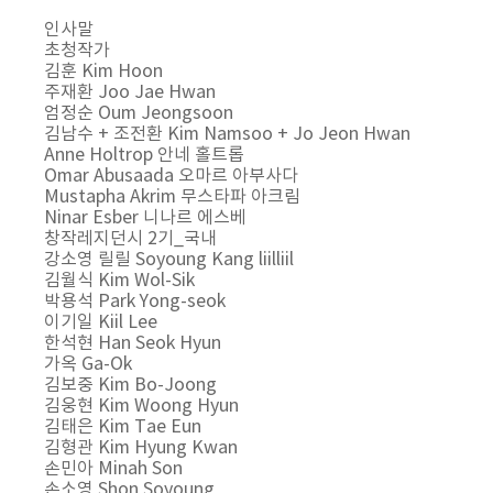
인사말
초청작가
김훈 Kim Hoon
주재환 Joo Jae Hwan
엄정순 Oum Jeongsoon
김남수 + 조전환 Kim Namsoo + Jo Jeon Hwan
Anne Holtrop 안네 홀트롭
Omar Abusaada 오마르 아부사다
Mustapha Akrim 무스타파 아크림
Ninar Esber 니나르 에스베
창작레지던시 2기_국내
강소영 릴릴 Soyoung Kang liilliil
김월식 Kim Wol-Sik
박용석 Park Yong-seok
이기일 Kiil Lee
한석현 Han Seok Hyun
가옥 Ga-Ok
김보중 Kim Bo-Joong
김웅현 Kim Woong Hyun
김태은 Kim Tae Eun
김형관 Kim Hyung Kwan
손민아 Minah Son
손소영 Shon Soyoung