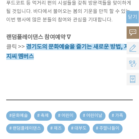
푸드코트 등 먹거리 편의 시설들을 갖춰 방문객들을 맞이하게
될 것입니다
.
바다에서 불어오는 봄의 기운을 만끽 할 수 있는
닫기
이번 행사에 많은 분들의 참여와 관심을 기대합니다
.
고
랜덤플레이댄스 참여예약 ∇
객
클릭 >>
경기도의 문화예술을 즐기는 새로운 방법, 지
공
지씨 멤버스
의
모
지
소
지
지
리
원
씨
멤
버
#문화예술
# 축제
# 어린이
# 어린이날
# 가족
스
# 랜덤플레이댄스
# 재즈
# 대부도
# 주말나들이