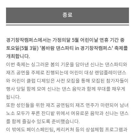
종료
경기창작캠퍼스에서는 가정의달
5
월 어린이날 연휴 기간 중
토요일
(5
월
3
일
) '
봄바람 댄스파티
in
경기창작캠퍼스
'
축제를
개최합니다
.
이번 축제는 싱그러운 봄의 기운을 담아낸 신나는 댄스파티와
재즈 공연을 주제로 진행되는데 어린이 대상 랜덤플레이댄스
와 어린이 클럽 디제잉은 사전 모집을 통해 모집된 참가자들이
행사 당일 함께 모여 신나는 댄스 음악과 함께 무대를 채우게
됩니다
.
또한 성인들을 위한 재즈 공연팀의 재즈 연주가 마련되어 남녀
노소 모두가 푸른 잔디밭 위에서 여유로운 음악과 신나는 댄스
를 함께 즐길수 있도록 준비했습니다
.
이 밖에도 페이스페인팅
,
케리커쳐 등의 상설체험 프로그램과