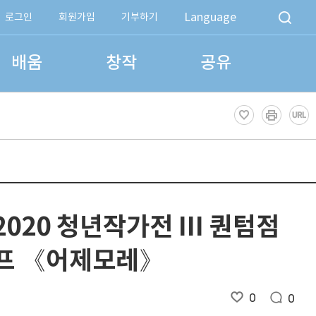
Language
로그인
회원가입
기부하기
배움
창작
공유
2020 청년작가전 III 퀀텀점
프 《어제모레》
0
0