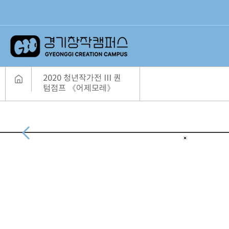
2020 청년작가전 III 퀀
텀점프 《어제모레》