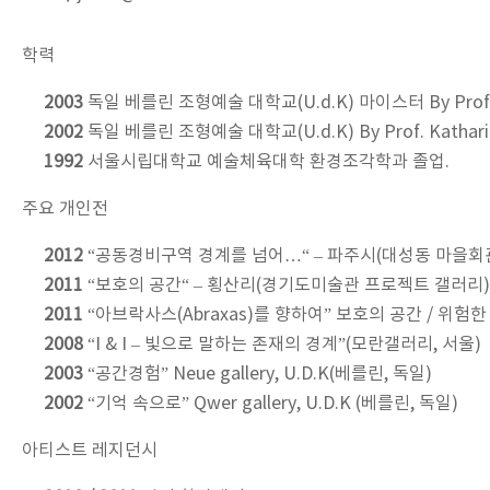
학력
2003
독일 베를린 조형예술 대학교(U.d.K) 마이스터 By Prof. Ka
2002
독일 베를린 조형예술 대학교(U.d.K) By Prof. Katharin
1992
서울시립대학교 예술체육대학 환경조각학과 졸업.
주요 개인전
2012
“공동경비구역 경계를 넘어…“ – 파주시(대성동 마을회
2011
“보호의 공간“ – 횡산리(경기도미술관 프로젝트 갤러리)
2011
“아브락사스(Abraxas)를 향하여” 보호의 공간 / 위험
2008
“I & I – 빛으로 말하는 존재의 경계”(모란갤러리, 서울)
2003
“공간경험” Neue gallery, U.D.K(베를린, 독일)
2002
“기억 속으로” Qwer gallery, U.D.K (베를린, 독일)
아티스트 레지던시