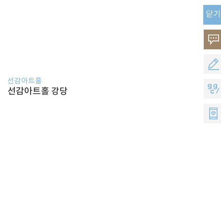
닫기
고
객
공
의
선감아트홀
모
지
선감아트홀 강당
소
지
지
리
원
씨
멤
버
스