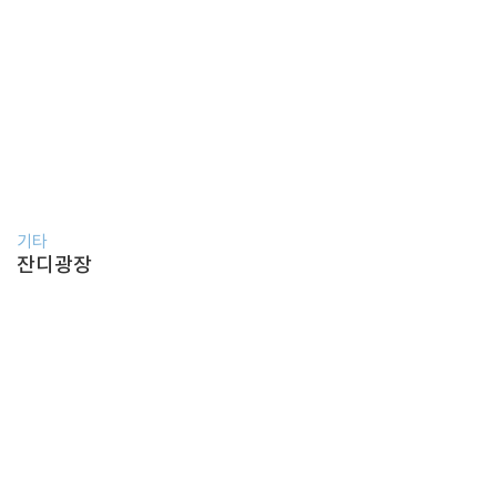
기타
잔디광장