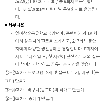
5/22(금)
10:00~12:00 /
총 9회차
로 운영됩니
다. ※ 5/2(토)는 어린이날 특별회차로 운영됩니
다.
■ 세부내용
일이상술공유학교《망택아, 종택아》의 1회차
에서 상우씨의 질문을 소개하고, 2~7회차 동안
지역의 다양한 생활공예를 경험합니다. 8회차에
서 마무리 작업 후, 첫 시간에 던진 상우씨의 질문
에 참여자 간 답하고 공유하는 시간을 갖습니다.
①~②회차 - 프로그램 소개 및 질문 나누기, 바구니(둥
그미) 만들기
③~④회차 - 바구니(둥그미)와 티매트 만들기
⑤~⑥회차 - 종태기 만들기