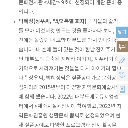
문화전시관 <세간> 9호에 선정되어 개관 준비 중
입니다.
박혜정(상우씨, *5/2 특별 회차)
: "식물의 줄기
를 모아 이것저것 만드는 것을 좋아하다 보니, 그
닫기
전에는 몰랐던 내 고향 대부도를 다시 만나게 됐
고
습니다. 내 손에 들어 있는 것이 한낱 잔재주가 아
객
닌 대부도의 응축된 지혜라 여기며, 지푸라기 한
공
가닥으로 사라져가는 것들을 다시 이어가려 합니
의
모
지
다." 상우씨, 박혜정님은 짚풀공예가로 문화공간
소
지
지
섬자리와 2015년부터 다양한 지역문화에술사업
리
원
에 함께 했습니다. 2022년 대부도에코뮤지엄센
씨
터에서 <재숙시절> 전시에 참여했고, 2023년 지
멤
역문화진흥원 생활문화 뽐씨로 선정되었으며 현
버
재 짚풀공예로 다양한 프로그램과 전시 활동을