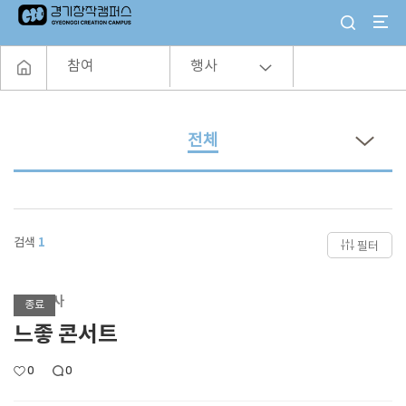
참여
행사
전체
검색
1
필터
기획행사
종료
느좋 콘서트
0
0