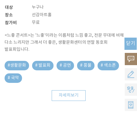
대상
누구나
장소
선감아트홀
참가비
무료
<느좋 콘서트>는 '느좋'이라는 이름처럼 느낌 좋고, 전문 무대에 비해
다소 느리지만 그래서 더 좋은, 생활문화센터의 연말 동호회
닫기
발표회입니다.
고
#생활문화
# 발표회
# 공연
# 풍물
# 색소폰
객
공
# 국악
의
모
지
소
자세히보기
지
지
리
원
씨
멤