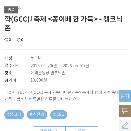
기획행사
종료
꺅(GCC)! 축제 <종이배 한 가득> - 캠크닉
존
0
0
대상
누구나
접수기간
2026-04-20(월) ~ 2026-05-01(금)
장소
야외운동장 캠크닉존
참가비
10,000원
따뜻한 5월, <꺅!(GCC) 축제 - 종이배 한가득> 축제와 함께 자연 속에서
닫기
가족과 함께하는 특별한 하루를 만나보세요.
고
#캠크닉
# 친환경
# ESG
객
공