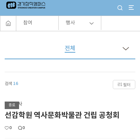
참여
행사
전체
검색
16
필터
협력행사
종료
선감학원 역사문화박물관 건립 공청회
0
0