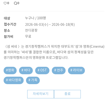
0
0
대상
누구나 / 100명
접수기간
2026-06-03(수) ~ 2026-06-18(목)
장소
잔디광장
참가비
무료
《섬 씨네 》는 경기창작캠퍼스가 위치한 대부도의 '섬'과 영화(Cinema)
를 의미하는 '씨네'를 결합한 이름으로, 바다와 섬의 정체성을 담은
경기창작캠퍼스만의 영화문화 프로그램입니다.
#영화
# 바다
# OST
# 연주
# 라이브
# 바다영화
# 가족
자세히보기
종료