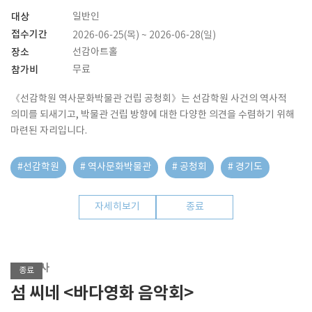
대상
일반인
접수기간
2026-06-25(목) ~ 2026-06-28(일)
장소
선감아트홀
참가비
무료
《선감학원 역사문화박물관 건립 공청회》는 선감학원 사건의 역사적
의미를 되새기고, 박물관 건립 방향에 대한 다양한 의견을 수렴하기 위해
마련된 자리입니다.
#선감학원
# 역사문화박물관
# 공청회
# 경기도
자세히보기
종료
기획행사
종료
섬 씨네 <바다영화 음악회>