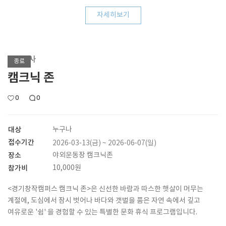
자세히보기
기획행사
종료
캠크닉 존
0
0
대상
누구나
접수기간
2026-03-13(금) ~ 2026-06-07(일)
장소
야외운동장 캠크닉존
참가비
10,000원
<경기창작캠퍼스 캠크닉 존>은 신선한 바람과 따스한 햇살이 머무는
계절에, 도심에서 잠시 벗어나 바다와 갯벌을 품은 자연 속에서 깊고
여유로운 '쉼' 을 경험할 수 있는 특별한 문화 휴식 프로그램입니다.