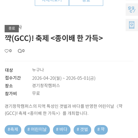
자세히보기
종료
의
모
지
소
지
지
기획행사
리
종료
원
씨
꺅(GCC)! 축제 <종이배 한 가득>
멤
0
0
버
대상
누구나
스
접수기간
2026-04-20(월) ~ 2026-05-01(금)
장소
경기창작캠퍼스
참가비
무료
경기창작캠퍼스의 지역 특성인 갯벌과 바다를 반영한 어린이날《꺅
(GCC)! 축제 <종이배 한 가득>》를 개최합니다.
#축제
# 어린이날
# 바다
# 갯벌
# 꺅